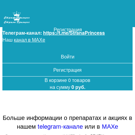
+7 (925) 5-619-619
Войти
Регистрация
Телеграм-канал:
https://t.me/StranaPrincess
Наш
канал в МАХе
Войти
Регистрация
В корзине 0 товаров
на сумму
0 руб.
Больше информации о препаратах и акциях в
нашем
telegram-канале
или в
МАХе