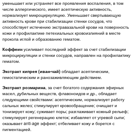
уменьшает или устраняет все проявления воспаления, в том
числе аллергического, имеет асептическую активность,
нормализует микроциркуляцию. Уменьшает свертывающую
активность крови при стабилизации стенки сосудов, что
способствует истечению экстравазальной крови на поверхность
кожи и профилактике петехиальных кровоизлияний в месте
прокола иглой и образованию гематом.
Коффеин
усиливает последний эффект за счет стабилизации
микроциркуляции и стенки сосудов, направлен на профилактику
гематом.
Экстракт кипрея (иван-чай)
обладает асептическим,
гемостатическим и ранозаживляющим действием.
Экстракт розмарина
, за счет богатого содержания эфирных
масел, дубильных веществ, флавоноидов и др., обладает
следующими свойствами: асептическим, нормализует работу
сальных желез; стимулирует кровообращение; очищает и
тонизирует кожу; суживает поры; разглаживает кожный рельеф;
стимулирует регенерацию клеток; избавляет от угревой сыпи;
оказывает anti-age эффект; отбеливает кожу и борется с
пигментацией.