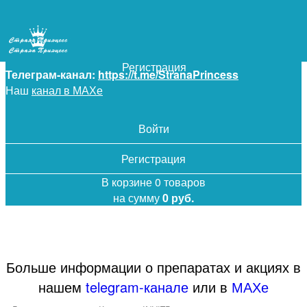
+7 (925) 5-619-619
Войти
Регистрация
Телеграм-канал:
https://t.me/StranaPrincess
Наш
канал в МАХе
Войти
Регистрация
В корзине 0 товаров
на сумму
0 руб.
Больше информации о препаратах и акциях в
нашем
telegram-канале
или в
МАХе