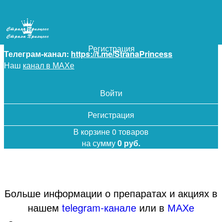
+7 (925) 5-619-619
Войти
Регистрация
Телеграм-канал:
https://t.me/StranaPrincess
Наш
канал в МАХе
Войти
Регистрация
В корзине 0 товаров
на сумму
0 руб.
Больше информации о препаратах и акциях в
нашем
telegram-канале
или в
МАХе