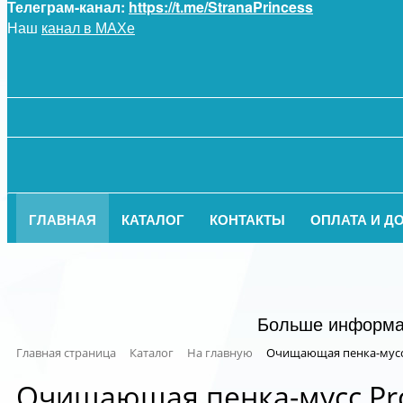
Телеграм-канал:
https://t.me/StranaPrincess
Наш
канал в МАХе
ГЛАВНАЯ
КАТАЛОГ
КОНТАКТЫ
ОПЛАТА И Д
Больше информац
Главная страница
Каталог
На главную
Очищающая пенка-мусс P
Очищающая пенка-мусс Pro-