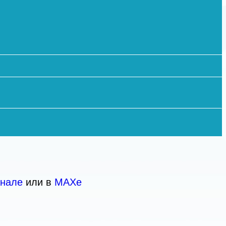
анале
или в
МАХе