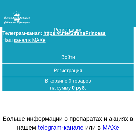
+7 (925) 5-619-619
Войти
Регистрация
Телеграм-канал:
https://t.me/StranaPrincess
Наш
канал в МАХе
Войти
Регистрация
В корзине 0 товаров
на сумму
0 руб.
Больше информации о препаратах и акциях в
нашем
telegram-канале
или в
МАХе